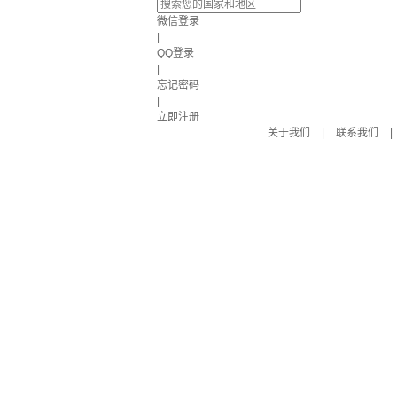
微信登录
|
QQ登录
|
忘记密码
|
立即注册
关于我们
|
联系我们
|