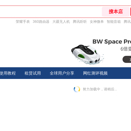
荣耀手表
360路由器
大疆无人机
腾讯听听
女神微单
智能音箱
腾讯
使用教程
租赁试用
全球用户分享
网红测评视频
努力加载中，请稍后...